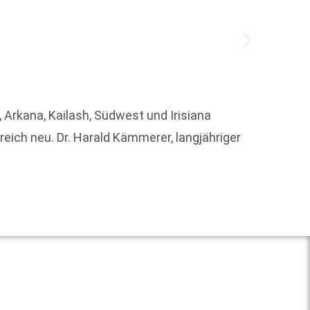
 Arkana, Kailash, Südwest und Irisiana
Die Ve
ich neu. Dr. Harald Kämmerer, langjähriger
verabs
kamst 
Weit