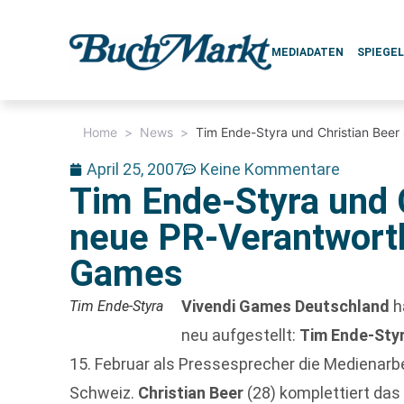
MEDIADATEN
SPIEGE
Home
>
News
>
Tim Ende-Styra und Christian Beer
April 25, 2007
Keine Kommentare
Tim Ende-Styra und C
neue PR-Verantwortl
Games
Vivendi Games Deutschland
h
Tim Ende-Styra
neu aufgestellt:
Tim Ende-Sty
15. Februar als Pressesprecher die Medienarbe
Schweiz.
Christian Beer
(28) komplettiert da