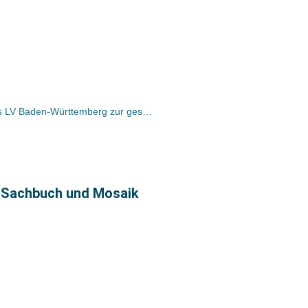
Presseerklärung des Vorstandes des LV Baden-Württemberg zur gestern angestoßenen Diskussion um die Höhe der Mitgliedsbeiträge in Ba-Wü
 Sachbuch und Mosaik