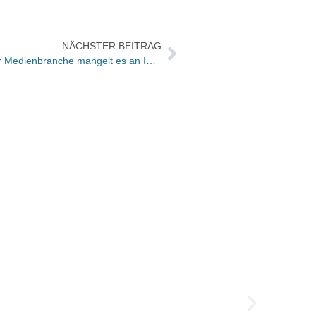
NÄCHSTER BEITRAG
Thomas Ganske in der WAMS: „Der Medienbranche mangelt es an Ideen“
Oetin