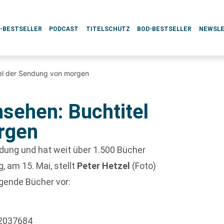
L-BESTSELLER
PODCAST
TITELSCHUTZ
BOD-BESTSELLER
NEWSL
tel der Sendung von morgen
nsehen: Buchtitel
rgen
endung und hat weit über 1.500 Bücher
 am 15. Mai, stellt
Peter Hetzel
(Foto)
gende Bücher vor:
62037684