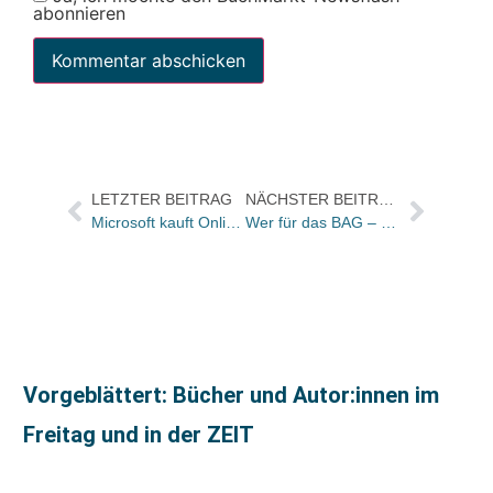
abonnieren
LETZTER BEITRAG
NÄCHSTER BEITRAG
Microsoft kauft Online-Werbeagentur aQuantive für 6 Mrd. / Offensive gegen Google Earth
Wer für das BAG – Genussscheinmodell ist, kann jetzt bereits zeichnen / Vorlage hier abrufbar
Vorgeblättert: Bücher und Autor:innen im
Freitag und in der ZEIT