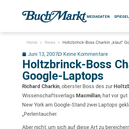
MEDIADATEN
SPIEGE
Home
>
News
>
Holtzbrinck-Boss Charkin „klaut“ 
Juni 13, 2007
Keine Kommentare
Holtzbrinck-Boss Cha
Google-Laptops
Richard Charkin
, oberster Boss des zur
Holtz
Wissenschaftsverlags
Macmillan
, hat vor gu
New York am Google-Stand zwei Laptops gekla
„Perlentaucher.
Aber nicht, um sich auf diese Art zu bereicher