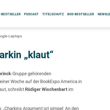
L-BESTSELLER
PODCAST
TITELSCHUTZ
BOD-BESTSELLER
NEWSL
Google-Laptops
rkin „klaut“
brinck
-Gruppe gehörenden
t einer Woche auf der BookExpo America in
ut, schreibt
Rüdiger Wischenbart
im
n: „Charkins Argument ist simpel: An den