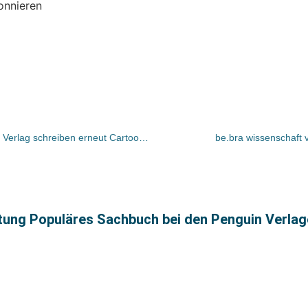
onnieren
Frankfurter Buchmesse und Carlsen Verlag schreiben erneut Cartoonpreis aus
be.bra wissenschaft v
tung Populäres Sachbuch bei den Penguin Verla