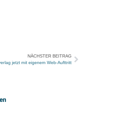
NÄCHSTER BEITRAG
erlag jetzt mit eigenem Web-Aufttritt
gen
Chris