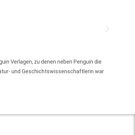
uin Verlagen, zu denen neben Penguin die
atur- und Geschichtswissenschaftlerin war
Christ
Weit