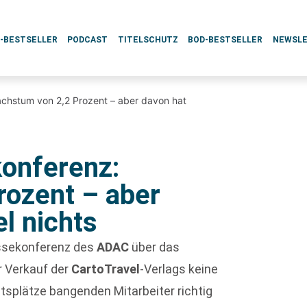
L-BESTSELLER
PODCAST
TITELSCHUTZ
BOD-BESTSELLER
NEWSL
chstum von 2,2 Prozent – aber davon hat
onferenz:
rozent – aber
l nichts
essekonferenz des
ADAC
über das
r Verkauf der
CartoTravel
-Verlags keine
eitsplätze bangenden Mitarbeiter richtig