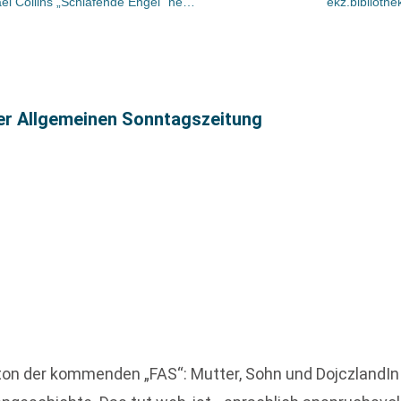
Die zehn besten Krimis im Juli/Michael Collins „Schlafende Engel“ neu auf Platz 1
ekz.biblioth
ter Allgemeinen Sonntagszeitung
ton der kommenden „FAS“: Mutter, Sohn und DojczlandIn 