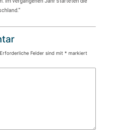
n. Im vergangenen Jahr starteten die
schland.“
tar
Erforderliche Felder sind mit
*
markiert