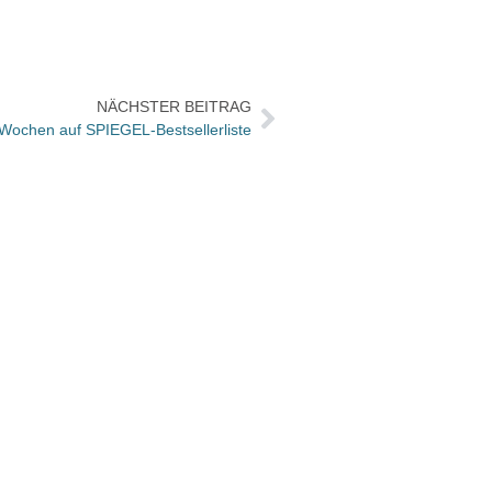
NÄCHSTER BEITRAG
n Wochen auf SPIEGEL-Bestsellerliste
Paul-