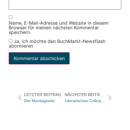
Name, E-Mail-Adresse und Website in diesem
Browser für meinen nächsten Kommentar
speichern.
Ja, ich möchte den BuchMarkt-Newsflash
abonnieren
LETZTER BEITRAG
NÄCHSTER BEITRAG
Der Montagswitz
Literarisches Colloquium Berlin: Gartenmesse „Kleine Verlage am Großen Wannsee“ / Sommerfest mit dem Carl Hanser Verlag am 25. August