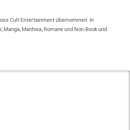
ross Cult Entertainment übernommen. In
Mit ei
ics, Manga, Manhwa, Romane und Non-Book und
Schöne
Liebe
Weit