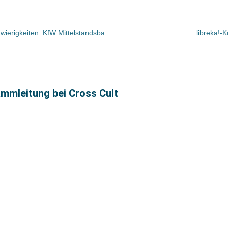
Unternehmen in wirtschaftlichen Schwierigkeiten: KfW Mittelstandsbank übernimmt 50 Prozent der Beratungskosten
libreka!-K
mleitung bei Cross Cult