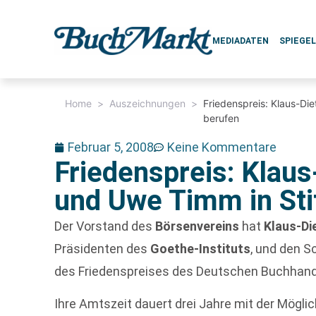
MEDIADATEN
SPIEGE
Home
>
Auszeichnungen
>
Friedenspreis: Klaus-Di
berufen
Februar 5, 2008
Keine Kommentare
Friedenspreis: Klau
und Uwe Timm in Sti
Der Vorstand des
Börsenvereins
hat
Klaus-Di
Präsidenten des
Goethe-Instituts
, und den Sc
des Friedenspreises des Deutschen Buchhand
Ihre Amtszeit dauert drei Jahre mit der Möglic