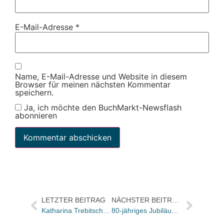
E-Mail-Adresse
*
Name, E-Mail-Adresse und Website in diesem
Browser für meinen nächsten Kommentar
speichern.
Ja, ich möchte den BuchMarkt-Newsflash
abonnieren
LETZTER BEITRAG
NÄCHSTER BEITRAG
Katharina Trebitsch und Dror Zahavi verfilmen Reich-Ranickis Autobiografie „Mein Leben“
80-jähriges Jubiläum und 80 Patenschaften: Zum Welttag des Buches spendet Buchhandlung Heymann 12000 Euro für die Leseförderung