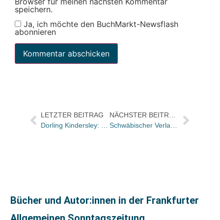
Browser für meinen nächsten Kommentar
speichern.
Ja, ich möchte den BuchMarkt-Newsflash
abonnieren
LETZTER BEITRAG
NÄCHSTER BEITRAG
Dorling Kindersley: Cornelia Dutzmann-Schoch gewinnt Jamie-Oliver-Wettbewerb
Schwäbischer Verlag einigt sich mit Klöpfer & Meyer
Bücher und Autor:innen in der Frankfurter
Allgemeinen Sonntagszeitung