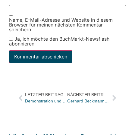
Name, E-Mail-Adresse und Website in diesem
Browser für meinen nächsten Kommentar
speichern.
Ja, ich möchte den BuchMarkt-Newsflash
abonnieren
LETZTER BEITRAG
NÄCHSTER BEITRAG
Demonstration und Kundgebung zum 75. Jahrestag der Bücherverbrennung in Frankfurt am Main
Gerhard Beckmann und Dr. Inge Kralupper: Warum Wien eine Messe wert ist