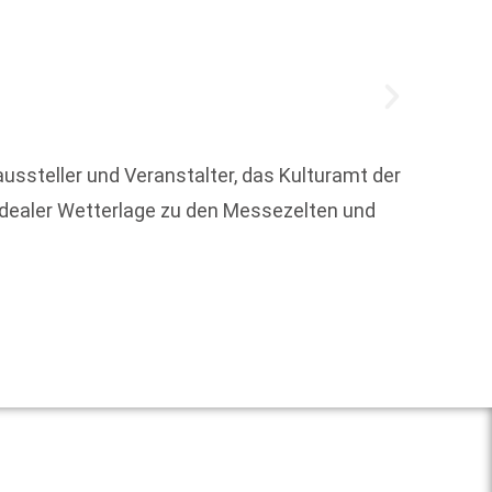
Das Po
ussteller und Veranstalter, das Kulturamt der
auspro
 idealer Wetterlage zu den Messezelten und
Commun
Weit