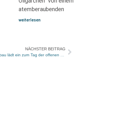
Oligarchen“ von einem
atemberaubenden
weiterlesen
NÄCHSTER BEITRAG
Fußballabend ist gerettet – und Aufbau lädt ein zum Tag der offenen Tür
Mit „V