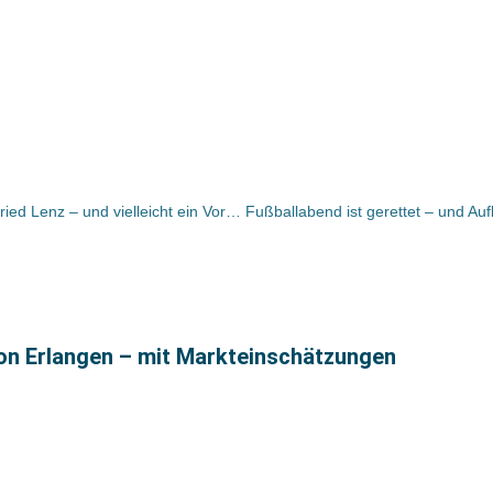
Heute in 3Sat nicht verpassen: Siegfried Lenz – und vielleicht ein Vorabblick auf sein Theaterstück?
lon Erlangen – mit Markteinschätzungen