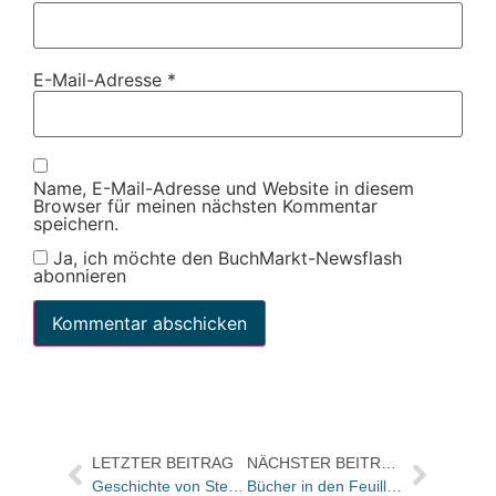
E-Mail-Adresse
*
Name, E-Mail-Adresse und Website in diesem
Browser für meinen nächsten Kommentar
speichern.
Ja, ich möchte den BuchMarkt-Newsflash
abonnieren
LETZTER BEITRAG
NÄCHSTER BEITRAG
Geschichte von Stephen King als animiertes Handy- und Web-Movie gratis im Internet
Bücher in den Feuilletons – und u.a. zwei Interviews mit Frédéric Beigbeder zum Filmstart von 39,90