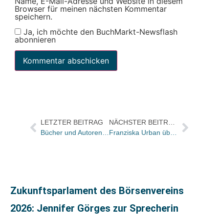
Name, E-Mail-Adresse und Website in diesem
Browser für meinen nächsten Kommentar
speichern.
Ja, ich möchte den BuchMarkt-Newsflash
abonnieren
LETZTER BEITRAG
NÄCHSTER BEITRAG
Bücher und Autoren heute in den Feuilletons – und ein Seitenhieb auf Google
Franziska Urban übernimmt Schongauer Sophien-Buchhandlung
Zukunftsparlament des Börsenvereins
2026: Jennifer Görges zur Sprecherin