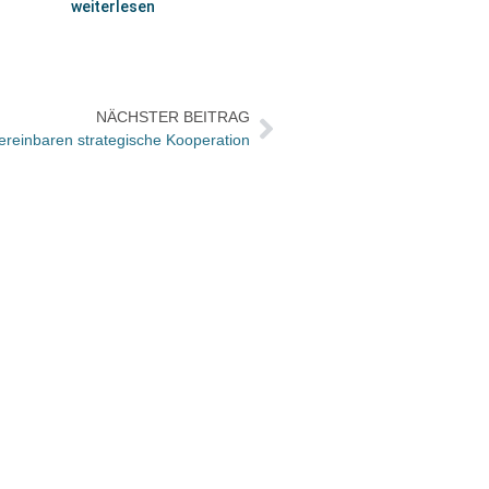
weiterlesen
NÄCHSTER BEITRAG
vereinbaren strategische Kooperation
Book 