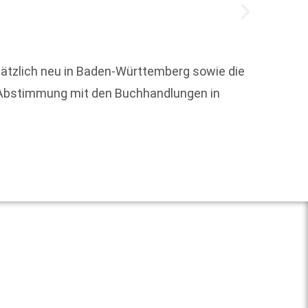
sätzlich neu in Baden-Württemberg sowie die
Jeder 
-Abstimmung mit den Buchhandlungen in
Potenz
Weit