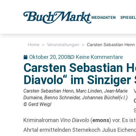
MEDIADATEN
SPIEGE
Home
>
Veranstaltungen
>
Carsten Sebastian Henn s
Oktober 20, 2008
Keine Kommentare
Carsten Sebastian He
Diavolo“ im Sinziger
Carsten Sebastian Henn, Marc Linden, Jean-Marie
Dumaine, Benno Schneider, Johannes Büchel(v.l.)
© Gerd Weigl
Kriminalroman
Vino Diavolo
(
emons
) vor. Es i
Ahrtal ermittelnden Sternekoch Julius Eichend