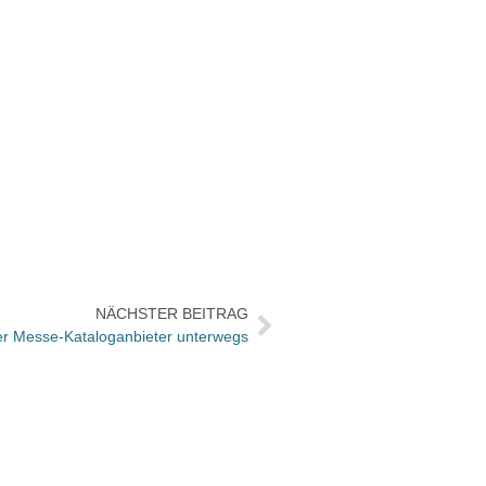
NÄCHSTER BEITRAG
er Messe-Kataloganbieter unterwegs
Büche