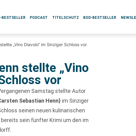
L-BESTSELLER
PODCAST
TITELSCHUTZ
BOD-BESTSELLER
NEWSL
tellte „Vino Diavolo“ im Sinziger Schloss vor
nn stellte „Vino
 Schloss vor
Vergangenen Samstag stellte Autor
Carsten Sebastian Henn}
im Sinziger
Schloss seinen neuen kulinarischen
st bereits sein fünfter Krimi um den im
orff.