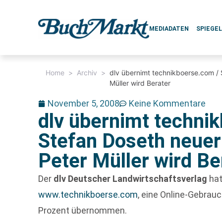
MEDIADATEN
SPIEGE
Home
>
Archiv
>
dlv übernimt technikboerse.com /
Müller wird Berater
November 5, 2008
Keine Kommentare
dlv übernimt techni
Stefan Doseth neue
Peter Müller wird Be
Der
dlv Deutscher Landwirtschaftsverlag
hat
www.technikboerse.com
, eine Online-Gebrau
Prozent übernommen.