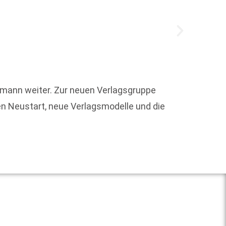
Welche
Die Ver
ermann weiter. Zur neuen Verlagsgruppe
von
en Neustart, neue Verlagsmodelle und die
Weit