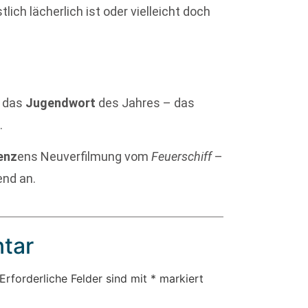
lich lächerlich ist oder vielleicht doch
t das
Jugendwort
des Jahres – das
]
.
enz
ens Neuverfilmung vom
Feuerschiff
–
end an.
tar
Erforderliche Felder sind mit
*
markiert