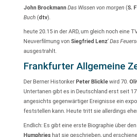
John Brockmann
Das Wissen von morgen
(
S. 
Buch
(
dtv
).
heute 20.15 in der ARD, um gleich noch eine T
Neuverfilmung von
Siegfried Lenz
’
Das Feuers
ausgestrahlt.
Frankfurter Allgemeine Z
Der Berner Historiker
Peter Blickle
wird 70.
Ol
Untertanen gibt es in Deutschland erst seit 1
angesichts gegenwärtiger Ereignisse ein expo
feststellen kann. Heute tritt sie allerdings eh
Endlich: Es gibt eine erste Biographie über de
Humphries
hat sie geschrieben, und erschien