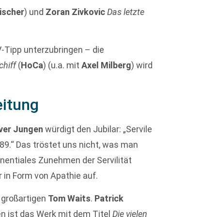
Fischer
) und
Zoran Zivkovic
Das letzte
V-Tipp unterzubringen – die
chiff
(
HoCa
) (u.a. mit
Axel Milberg
) wird
eitung
iver Jungen
würdigt den Jubilar: „Servile
789.“ Das tröstet uns nicht, was man
nentiales Zunehmen der Servilität
er in Form von Apathie auf.
n großartigen
Tom Waits
.
Patrick
en ist das Werk mit dem Titel
Die vielen