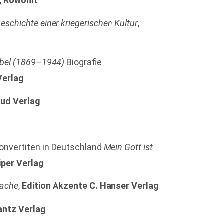
n
,
Rowohlt
eschichte einer kriegerischen Kultur
,
öbel (1869–1944)
Biografie
Verlag
ud Verlag
onvertiten in Deutschland
Mein Gott ist
iper Verlag
rache
,
Edition Akzente C. Hanser Verlag
antz Verlag