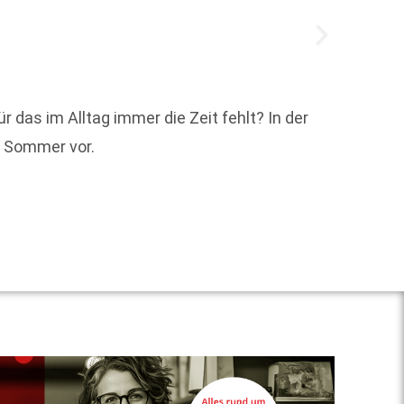
Im Mod
r das im Alltag immer die Zeit fehlt? In der
2028 n
n Sommer vor.
Team a
Weit