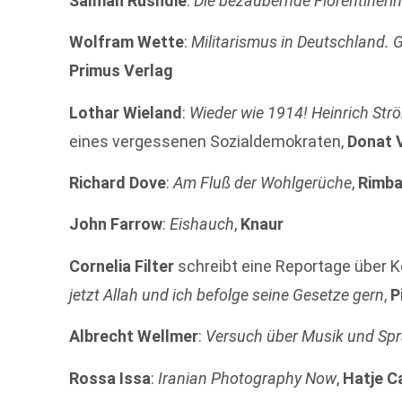
Salman Rushdie
:
Die bezaubernde Florentineri
Wolfram Wette
:
Militarismus in Deutschland. G
Primus Verlag
Lothar Wieland
:
Wieder wie 1914! Heinrich Str
eines vergessenen Sozialdemokraten,
Donat 
Richard Dove
:
Am Fluß der Wohlgerüche
,
Rimba
John Farrow
:
Eishauch
,
Knaur
Cornelia Filter
schreibt eine Reportage über K
jetzt Allah und ich befolge seine Gesetze gern
,
P
Albrecht Wellmer
:
Versuch über Musik und Sp
Rossa Issa
:
Iranian Photography Now
,
Hatje C