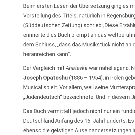
Beim ersten Lesen der Übersetzung ging es mir
Vorstellung des Titels, natürlich in Regensburg,
(Süddeutschen Zeitung) schrieb:„Diese Erzähl
erinnerte dies Buch prompt an das weltberü
dem Schluss, „dass das Musikstück nicht an d
heranreichen kann“.
Der Vergleich mit
Anatevka
war naheliegend. Ni
Joseph Opatoshu
(1886 – 1954), in Polen g
Musical spielt. Vor allem, weil seine Mutterspr
„Judendeutsch“ bezeichnete. Und in diesem Jid
Das Buch vermittelt jedoch nicht nur ein fund
Deutschland Anfang des 16. Jahrhunderts. Es 
ebenso die geistigen Auseinandersetzungen i