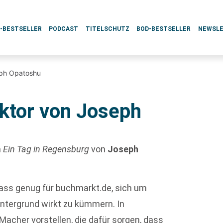
L-BESTSELLER
PODCAST
TITELSCHUTZ
BOD-BESTSELLER
NEWSL
eph Opatoshu
ektor von Joseph
n
Ein Tag in Regensburg
von
Joseph
nlass genug für buchmarkt.de, sich um
intergrund wirkt zu kümmern. In
 Macher vorstellen, die dafür sorgen, dass