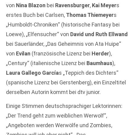
von
Nina Blazon
bei
Ravensburger
,
Kai Meyer
s
erstes Buch bei Carlsen,
Thomas Thiemeyer
s
„Humboldt-Chroniken“ (historische Fantasy bei
Loewe), „Elfensucher“ von
David und Ruth Ellwand
bei Sauerländer, „Das Geheimnis von Ata Huipe“
von
Evilan
(französische Lizenz bei
Herder
),
„Century“ (italienische Lizenz bei
Baumhaus
),
Laura Gallego García
s „Teppich des Dichters“
(spanische Lizenz bei Gerstenberg), ein Einzeltitel
derselben Autorin kommt bei dtv junior.
Einige Stimmen deutschsprachiger Lektorinnen:
„Der Trend geht zum weiblichen Werwolf“,
„Angeboten werden Werwölfe und Zombies,
Zombies will ich aber nicht“, „Das