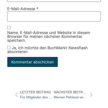
E-Mail-Adresse
*
Name, E-Mail-Adresse und Website in diesem
Browser für meinen nächsten Kommentar
speichern.
Ja, ich möchte den BuchMarkt-Newsflash
abonnieren
LETZTER BEITRAG
NÄCHSTER BEITRAG
Für Mitglieder des bayerischen Landesverbands: Neuer Newsletter „Recht für Buchhandlungen und Verlage“
Werner Pehland verlässt WEKA Media sowie GWI / Dr. Heinz Weinheimer übernimmt kommissarisch