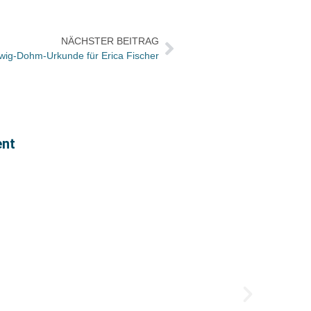
NÄCHSTER BEITRAG
ig-Dohm-Urkunde für Erica Fischer
ent
Versa
Die Ve