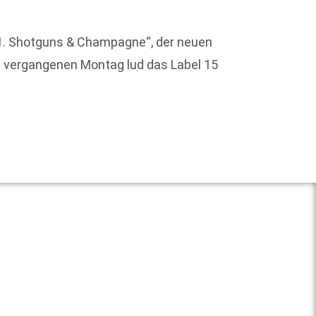
– und 
Unter
h 1. Shotguns & Champagne“, der neuen
 vergangenen Montag lud das Label 15
Weit