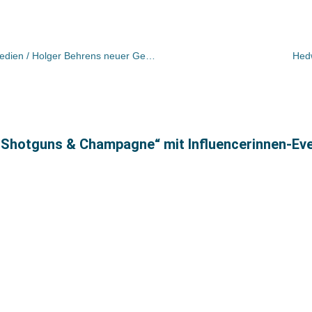
Sebastian Posth verlässt Zentrale Medien / Holger Behrens neuer Geschäftsführer / Zentrale Medien von DiViBib übernommen
Hedw
„Shotguns & Champagne“ mit Influencerinnen-Ev