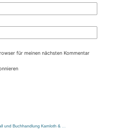
Browser für meinen nächsten Kommentar
onnieren
Bremen: Buchhandlung Geist am Wall und Buchhandlung Kamloth & Schweitzer gehen zusammen