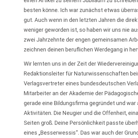
einen Artikel zu seinem Jubiläum zu schreibe
besten könne. Ich war zunächst etwas überrasc
gut. Auch wenn in den letzten Jahren die di
weniger geworden ist, so haben wir uns nie au
zwei Jahrzehnte der engen gemeinsamen Arbe
zeichnen deinen beruflichen Werdegang in he
Wir lernten uns in der Zeit der Wiedervereini
Redaktionsleiter für Naturwissenschaften bei
Verlagsvertreter eines bundesdeutschen Verla
Mitarbeiter an der Akademie der Pädagogische
gerade eine Bildungsfirma gegründet und war
Aktivitäten. Die Neugier und die Offenheit, ei
Seiten groß. Deine Persönlichkeit passte überh
eines „Besserwessis“. Das war auch der Grund