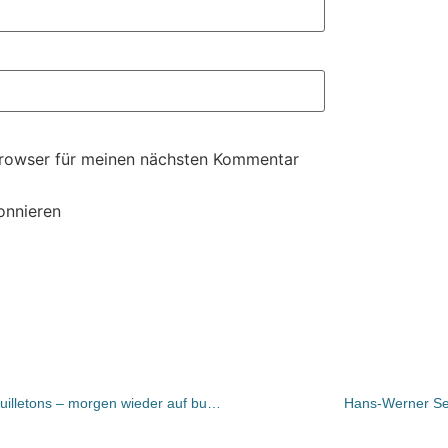
Browser für meinen nächsten Kommentar
onnieren
Bücher und Autoren heute in den Feuilletons – morgen wieder auf buchmarkt.de – dafür heute mit sonntaz
Hans-Werner Se