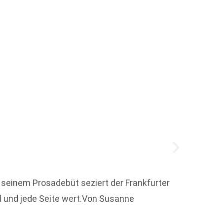
Dortm
seinem Prosadebüt seziert der Frankfurter
ll und jede Seite wert.Von Susanne
Vor 15