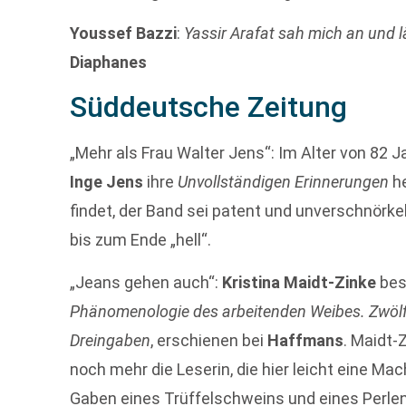
Youssef Bazzi
:
Yassir Arafat sah mich an und 
Diaphanes
Süddeutsche Zeitung
„Mehr als Frau Walter Jens“: Im Alter von 82 J
Inge Jens
ihre
Unvollständigen Erinnerungen
he
findet, der Band sei patent und unverschnörke
bis zum Ende „hell“.
„Jeans gehen auch“:
Kristina Maidt-Zinke
bes
Phänomenologie des arbeitenden Weibes. Zwöl
Dreingaben
, erschienen bei
Haffmans
. Maidt-
noch mehr die Leserin, die hier leicht eine M
Gaben eines Trüffelschweins und eines Perle