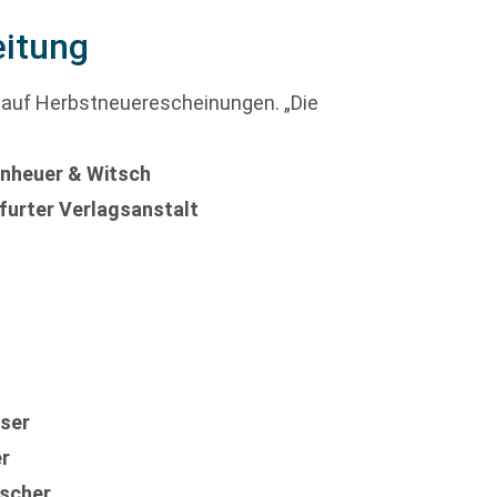
eitung
 auf Herbstneuerescheinungen. „Die
enheuer & Witsch
furter Verlagsanstalt
ser
er
ischer