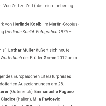
 Von Zeit zu Zeit (aber nicht unbedingt
erk von
Herlinde Koelbl
im Martin-Gropius-
ng (
Herlinde Koelbl. Fotografien 1976 –
nis“:
Lothar Müller
äußert sich heute
 Wörterbuch
der Brüder
Grimm
2012 beim
ger des Europäischen Literaturpreises
o dotierten Auszeichnungen am 28.
terer
(Österreich),
Emmanuelle Pagano
 Giudice
(Italien),
Mila Pavicevic