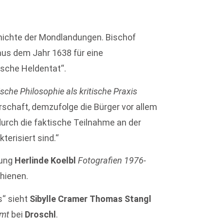
chichte der Mondlandungen. Bischof
us dem Jahr 1638 für eine
ische Heldentat“.
ische Philosophie als kritische Praxis
rschaft, demzufolge die Bürger vor allem
durch die faktische Teilnahme an der
erisiert sind.“
lung
Herlinde Koelbl
Fotografien 1976-
hienen.
s“ sieht
Sibylle Cramer
Thomas Stangl
mt
bei
Droschl
.