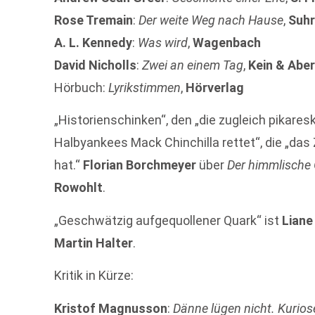
Rose Tremain
:
Der weite Weg nach Hause
,
Suh
A. L. Kennedy
:
Was wird
,
Wagenbach
David Nicholls
:
Zwei an einem Tag
,
Kein & Abe
Hörbuch:
Lyrikstimmen
,
Hörverlag
„Historienschinken“, den „die zugleich pikare
Halbyankees Mack Chinchilla rettet“, die „d
hat.“
Florian Borchmeyer
über
Der himmlische
Rowohlt
.
„Geschwätzig aufgequollener Quark“ ist
Liane
Martin Halter
.
Kritik in Kürze:
Kristof Magnusson
:
Dänne lügen nicht. Kurio