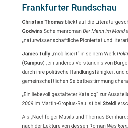
Frankfurter Rundschau
Christian Thomas
blickt auf die Literaturges
Godwin
s Schelmenroman
Der Mann im Mond
a
„naturwissenschaftliche Pioniertat und literar
James Tully
„mobilisiert“ in seinem Werk
Polit
(
Campus
) „ein anderes Verständnis von Bürge
durch ihre politische Handlungsfähigkeit und 
gemeinschaftlichen Selbstbestimmung charakt
„Ein liebevoll gestalteter Katalog“ zur Ausstel
2009
im Martin-Gropius-Bau ist bei
Steidl
ersc
Als „Nachfolger Musils und Thomas Bernhard
nach der Lektüre von dessen Roman
Was kom