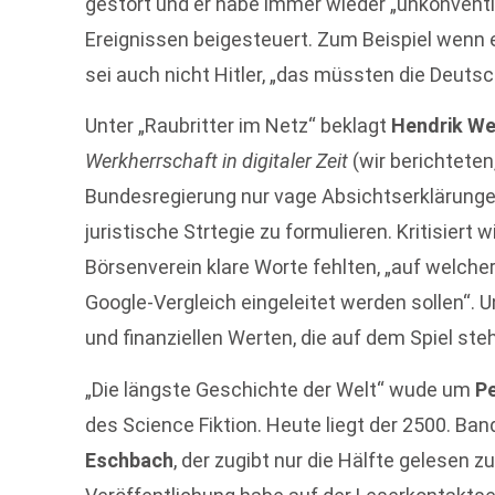
gestört und er habe immer wieder „unkonventi
Ereignissen beigesteuert. Zum Beispiel wenn er
sei auch nicht Hitler, „das müssten die Deuts
Unter „Raubritter im Netz“ beklagt
Hendrik We
Werkherrschaft in digitaler Zeit
(wir berichteten
Bundesregierung nur vage Absichtserklärungen
juristische Strtegie zu formulieren. Kritisiert
Börsenverein klare Worte fehlten, „auf welche
Google-Vergleich eingeleitet werden sollen“. 
und finanziellen Werten, die auf dem Spiel steh
„Die längste Geschichte der Welt“ wude um
P
des Science Fiktion. Heute liegt der 2500. Ba
Eschbach
, der zugibt nur die Hälfte gelesen z