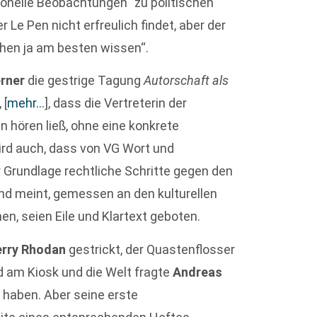
onelle Beobachtungen“ zu politischen
 Le Pen nicht erfreulich findet, aber der
chen ja am besten wissen“.
rner
die gestrige Tagung
Autorschaft als
,
[
mehr…
]
, dass die Vertreterin der
 hören ließ, ohne eine konkrete
 wird auch, dass von VG Wort und
r Grundlage rechtliche Schritte gegen den
Und meint, gemessen an den kulturellen
en, seien Eile und Klartext geboten.
erry Rhodan
gestrickt, der Quastenflosser
nd am Kiosk und die Welt fragte
Andreas
u haben. Aber seine erste