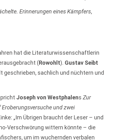
lächelte. Erinnerungen eines Kämpfers
,
ahren hat die Literaturwissenschaftlerin
rausgebracht (
Rowohlt
).
Gustav Seibt
lt geschrieben, sachlich und nüchtern und
pricht
Joseph von Westphalen
s
Zur
f Eroberungsversuche und zwei
Zinke: „Im Übrigen braucht der Leser – und
acho-Verschwörung wittern könnte – die
nfischers, um im wuchernden verbalen