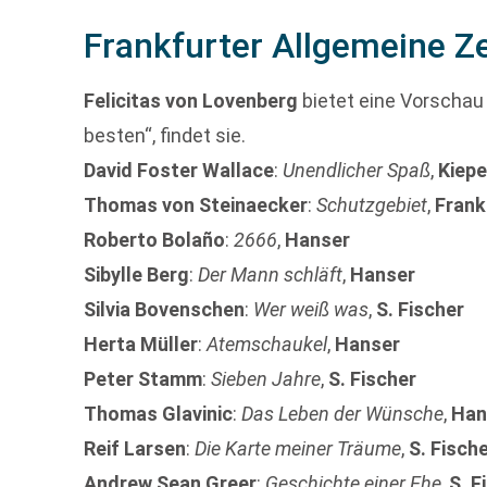
Frankfurter Allgemeine Z
Felicitas von Lovenberg
bietet eine Vorschau
besten“, findet sie.
David Foster Wallace
:
Unendlicher Spaß
,
Kiep
Thomas von Steinaecker
:
Schutzgebiet
,
Frank
Roberto Bolaño
:
2666
,
Hanser
Sibylle Berg
:
Der Mann schläft
,
Hanser
Silvia Bovenschen
:
Wer weiß was
,
S. Fischer
Herta Müller
:
Atemschaukel
,
Hanser
Peter Stamm
:
Sieben Jahre
,
S. Fischer
Thomas Glavinic
:
Das Leben der Wünsche
,
Han
Reif Larsen
:
Die Karte meiner Träume
,
S. Fisch
Andrew Sean Greer
:
Geschichte einer Ehe
,
S. F