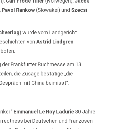
n),
Carl Frode Tiller
(Norwegen),
Jacek
,
Pavol Rankow
(Slowakei) und
Szecsi
chverlag
) wurde vom Landgericht
eschichten von
Astrid Lindgren
rboten.
g der Frankfurter Buchmesse am 13.
eilen, die Zusage bestätige „die
n Gespräch mit China beimisst“.
riker“
Emmanuel Le Roy Ladurie
80 Jahre
Correctness bei Deutschen und Franzosen