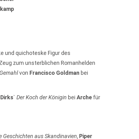
rkamp
r
ske und quichoteske Figur des
as Zeug zum unsterblichen Romanhelden
 Gemahl
von
Francisco Goldman
bei
 Dirks
`
Der Koch der Königin
bei
Arche
für
se Geschichten aus Skandinavien
,
Piper