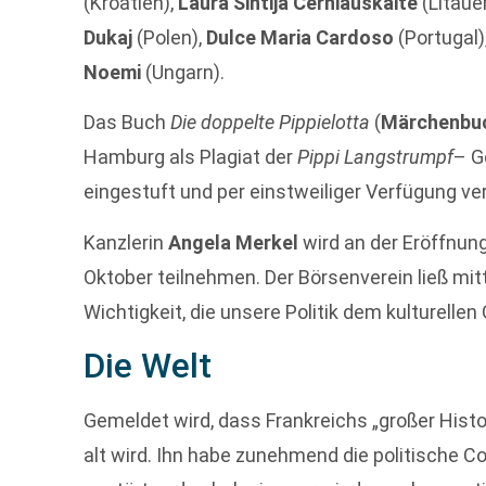
(Kroatien),
Laura Sintija Cerniauskaite
(Litaue
Dukaj
(Polen),
Dulce Maria Cardoso
(Portugal)
Noemi
(Ungarn).
Das Buch
Die doppelte Pippielotta
(
Märchenbu
Hamburg als Plagiat der
Pippi Langstrumpf
– G
eingestuft und per einstweiliger Verfügung ve
Kanzlerin
Angela Merkel
wird an der Eröffnun
Oktober teilnehmen. Der Börsenverein ließ mitt
Wichtigkeit, die unsere Politik dem kulturelle
Die Welt
Gemeldet wird, dass Frankreichs „großer Histo
alt wird. Ihn habe zunehmend die politische 