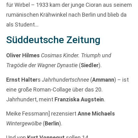
für Wirbel – 1933 kam der junge Cioran aus seinem
rumänischen Krähwinkel nach Berlin und blieb da
als Student…
Süddeutsche Zeitung
Oliver Hilmes
Cosimas Kinder. Triumph und
Tragödie der Wagner Dynastie
(
Siedler
).
Ernst Halter
s
Jahrhundertschnee
(
Ammann
) – ist
eine große Roman-Collage über das 20.
Jahrhundert, meint
Franziska Augstein
.
Meike Fessmann] rezensiert
Anne Michaels
Wintergewölbe
(
Berlin
).
Und von
Kurt Vonnegut
sollen 14