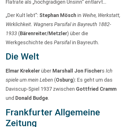
Flatrate als „hochgradigen Unsinn“ entlarvt…
„Der Kult lebt“:
Stephan Mösch
in
Weihe, Werkstatt,
Wirklichkeit. Wagners Parsifal in Bayreuth 1882-
1933
(
Bärenreiter/Metzler
) über die
Werkgeschichte des
Parsifal
in Bayreuth.
Die Welt
Elmar Krekeler
über
Marshall Jon Fischer
s
Ich
spiele um mein Leben
(
Osburg
): Es geht um das
Daviscup-Spiel 1937 zwischen
Gottfried Cramm
und
Donald Budge
.
Frankfurter Allgemeine
Zeitung