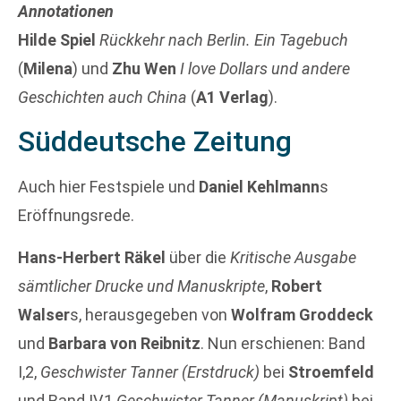
Annotationen
Hilde Spiel
Rückkehr nach Berlin. Ein Tagebuch
(
Milena
) und
Zhu Wen
I love Dollars und andere
Geschichten auch China
(
A1 Verlag
).
Süddeutsche Zeitung
Auch hier Festspiele und
Daniel Kehlmann
s
Eröffnungsrede.
Hans-Herbert Räkel
über die
Kritische Ausgabe
sämtlicher Drucke und Manuskripte
,
Robert
Walser
s, herausgegeben von
Wolfram Groddeck
und
Barbara von Reibnitz
. Nun erschienen: Band
I,2,
Geschwister Tanner (Erstdruck)
bei
Stroemfeld
und Band IV,1
Geschwister Tanner (Manuskript)
bei