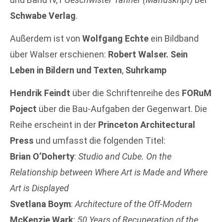
Schwabe Verlag
.
Außerdem ist von
Wolfgang Echte
ein Bildband
über Walser erschienen:
Robert Walser. Sein
Leben in Bildern und Texten
,
Suhrkamp
Hendrik Feindt
über die Schriftenreihe des
FORuM
Poject
über die Bau-Aufgaben der Gegenwart. Die
Reihe erscheint in der
Princeton Architectural
Press
und umfasst die folgenden Titel:
Brian O‘Doherty
:
Studio and Cube. On the
Relationship between Where Art is Made and Where
Art is Displayed
Svetlana Boym
:
Architecture of the Off-Modern
McKenzie Wark
:
50 Years of Recuperation of the