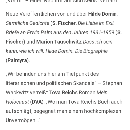
„Vorruf“ – einen Nachruf auf sich selbst verfaßt.
Neue Veröffentlichen von und über
Hilde Domin
:
Sämtliche Gedichte
(
S. Fischer
,
Die Liebe im Exil.
Briefe an Erwin Palm aus den Jahren 1931-1959
(
S.
Fischer
) und
Marion Tauschwitz
Dass ich sein
kann, wie ich will. Hilde Domin. Die Biographie
(
Palmyra
).
„Wir befinden uns hier am Tiefpunkt des
literarischen und politischen Skandals“ – Stephan
Wackwitz verreißt
Tova Reich
s Roman
Mein
Holocaust
(
DVA
): „Wo man Tova Reichs Buch auch
aufschlägt, begegnet man einem hochkomplexen
Unvermögen…“