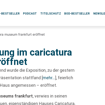
L-BESTSELLER
PODCAST
TITELSCHUTZ
BOD-BESTSELLER
NEWSL
ura museum frankfurt eröffnet
ung im caricatura
öffnet
nd wurde die Exposition, zu der gestern
räsentation stattfand
[
mehr…
]
, feierlich
 Haus angemessen – eröffnet.
useums frankfurt
, verwies in seinen
euen, eigenständigen Hauses Caricatura,