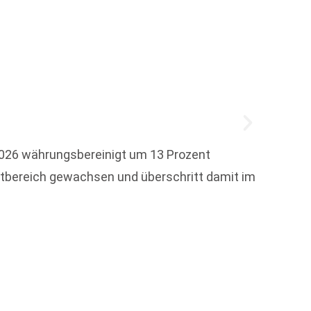
Die Ve
– und 
2026 währungsbereinigt um 13 Prozent
Unter
zentbereich gewachsen und überschritt damit im
Weit