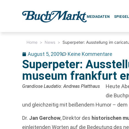
MEDIADATEN
SPIEGE
Home
>
News
>
Superpeter: Ausstellung im caricat
August 5, 2009
Keine Kommentare
Superpeter: Ausstell
museum frankfurt er
Heute Abe
Grandiose Laudatio: Andreas Platthaus
die Buchp
und gleichzeitig mit beißendem Humor – dem
Dr.
Jan Gerchow
, Direktor des
historischen m
einleitenden Worten auf die Bedeutung des n