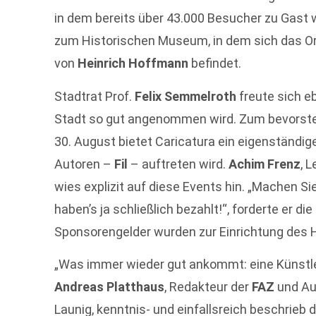
in dem bereits über 43.000 Besucher zu Gast w
zum Historischen Museum, in dem sich das Or
von
Heinrich Hoffmann
befindet.
Stadtrat Prof.
Felix Semmelroth
freute sich e
Stadt so gut angenommen wird. Zum bevorst
30. August bietet Caricatura ein eigenständi
Autoren –
Fil
– auftreten wird.
Achim Frenz
, 
wies explizit auf diese Events hin. „Machen 
haben’s ja schließlich bezahlt!“, forderte er d
Sponsorengelder wurden zur Einrichtung des 
„Was immer wieder gut ankommt: eine Künstl
Andreas Platthaus
, Redakteur der
FAZ
und Aut
Launig, kenntnis- und einfallsreich beschrieb