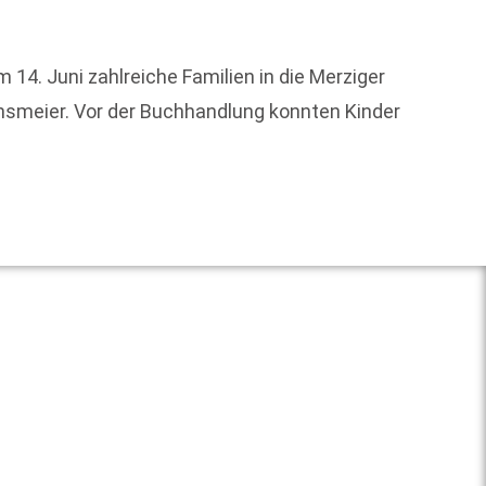
„Wer s
schrei
14. Juni zahlreiche Familien in die Merziger
Denkma
ensmeier. Vor der Buchhandlung konnten Kinder
Weit