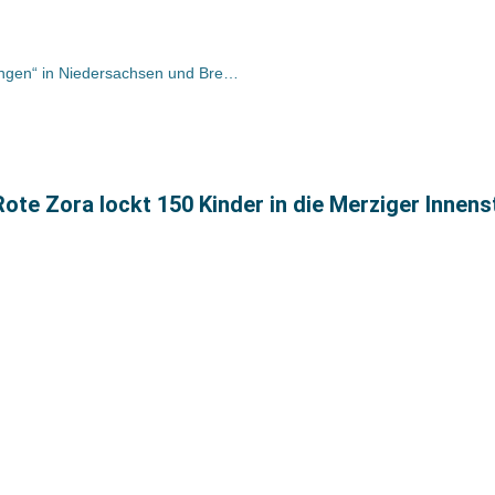
Erstmals Titel „Prädikatsbuchhandlungen“ in Niedersachsen und Bremen verliehen
ote Zora lockt 150 Kinder in die Merziger Innens