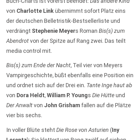
Buch-Charts ist vorerst beendet:
Das andere Kind
von
Charlotte Link
übernimmt sofort Platz eins
der deutschen Belletristik-Bestsellerliste und
verdrängt
Stephenie Meyer
s Roman
Bis(s) zum
Abendrot
von der Spitze auf Rang zwei. Das teilt
media control mit.
Bis(s) zum Ende der Nacht
, Teil vier von Meyers
Vampirgeschichte, büßt ebenfalls eine Position ein
und ordnet sich auf der Drei ein.
Tante Inge haut ab
von
Dora Heldt
,
William P. Young
s
Die Hütte
und
Der Anwalt
von
John Grisham
fallen auf die Plätze
vier bis sechs.
In voller Blüte steht
Die Rose von Asturien
(
Iny
Lorentz
): Sie klettert von Rang zwölf auf sieben.