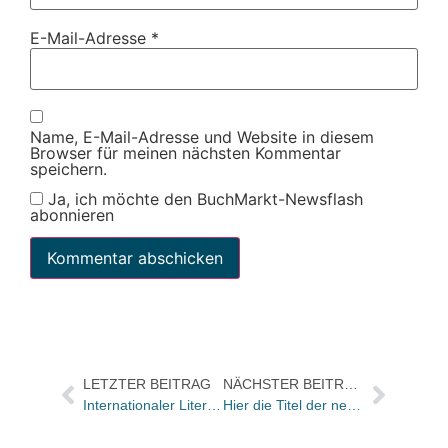
E-Mail-Adresse
*
Name, E-Mail-Adresse und Website in diesem
Browser für meinen nächsten Kommentar
speichern.
Ja, ich möchte den BuchMarkt-Newsflash
abonnieren
LETZTER BEITRAG
NÄCHSTER BEITRAG
Internationaler Literaturpreis für Daniel Alarcón und Friederike Meltendorf
Hier die Titel der neuen WDR-Büchersendung mit Christine Westermann und Werner Köhler