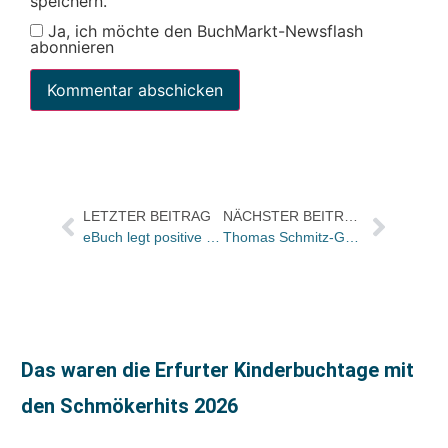
speichern.
Ja, ich möchte den BuchMarkt-Newsflash
abonnieren
LETZTER BEITRAG
NÄCHSTER BEITRAG
eBuch legt positive Halbjahresbilanz vor und plant für Mitglieder nutzbaren Internetladen
Thomas Schmitz-Grebing übernimmt Key-Account-Management bei MIRA
Das waren die Erfurter Kinderbuchtage mit
den Schmökerhits 2026