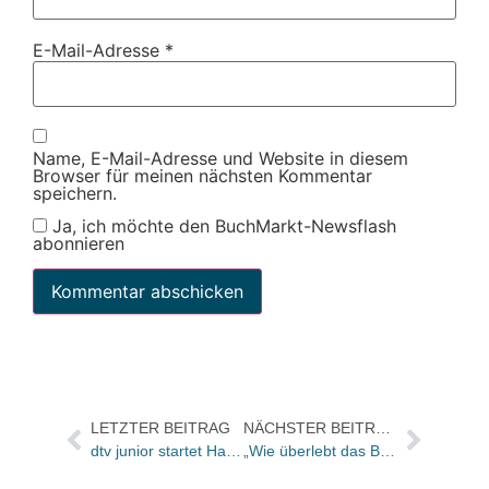
E-Mail-Adresse
*
Name, E-Mail-Adresse und Website in diesem
Browser für meinen nächsten Kommentar
speichern.
Ja, ich möchte den BuchMarkt-Newsflash
abonnieren
LETZTER BEITRAG
NÄCHSTER BEITRAG
dtv junior startet Hardcover-Programm
„Wie überlebt das Buch den E-Publishing-Hype?“: Buchmesse-Special am 15. Oktober mit Prof. Dr. Manfred Spitzer