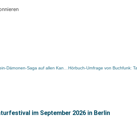
onnieren
audio media vermarktet neue Hohlbein-Dämonen-Saga auf allen Kanälen
turfestival im September 2026 in Berlin