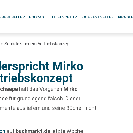
L-BESTSELLER
PODCAST
TITELSCHUTZ
BOD-BESTSELLER
NEWSL
ko Schädels neuem Vertriebskonzept
erspricht Mirko
triebskonzept
Schaepe
hält das Vorgehen
Mirko
esse
für grundlegend falsch. Dieser
imente ausliefern und seine Bücher nicht
ch
auf
buchmarkt.de
letzte Woche