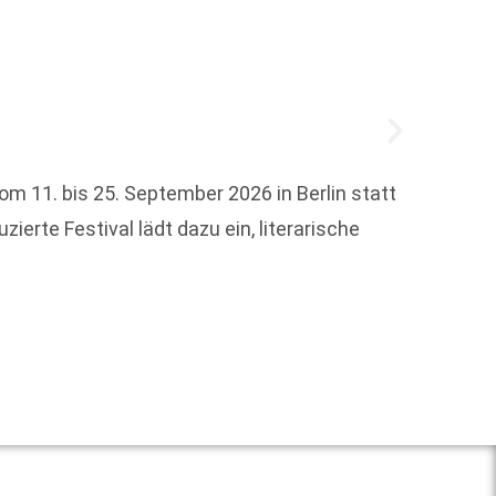
om 11. bis 25. September 2026 in Berlin statt
Der mi
erte Festival lädt dazu ein, literarische
in Köl
Preis i
Weit