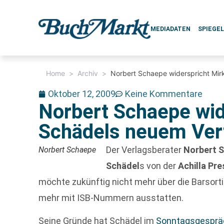
MEDIADATEN
SPIEGE
Home
>
Archiv
>
Norbert Schaepe widerspricht Mir
Oktober 12, 2009
Keine Kommentare
Norbert Schaepe wid
Schädels neuem Ver
Der Verlagsberater
Norbert 
Norbert Schaepe
Schädel
s von der
Achilla Pr
möchte zukünftig nicht mehr über die Barsort
mehr mit ISB-Nummern ausstatten.
Seine Gründe hat Schädel im
Sonntagsgesprä