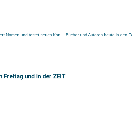
„Zeilenreich“: Club Bertelsmann ändert Namen und testet neues Konzept mit neuem Logo / Erste Testfilialen in Berlin, Aschaffenburg und Hanau
m Freitag und in der ZEIT