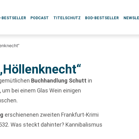
L-BESTSELLER
PODCAST
TITELSCHUTZ
BOD-BESTSELLER
NEWSL
lenknecht“
 „Höllenknecht“
 gemütlichen
Buchhandlung Schutt
in
n, um bei einem Glas Wein einigen
uschen.
ag
erschienenen zweiten Frankfurt-Krimi
1532. Was steckt dahinter? Kannibalismus