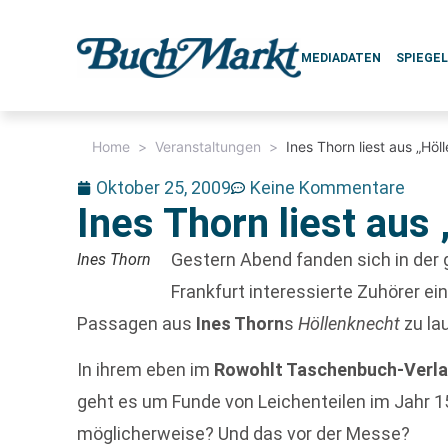
MEDIADATEN
SPIEGE
Home
>
Veranstaltungen
>
Ines Thorn liest aus „Höl
Oktober 25, 2009
Keine Kommentare
Ines Thorn liest aus
Gestern Abend fanden sich in der
Ines Thorn
Frankfurt interessierte Zuhörer ei
Passagen aus
Ines Thorn
s
Höllenknecht
zu la
In ihrem eben im
Rowohlt Taschenbuch-Verl
geht es um Funde von Leichenteilen im Jahr 
möglicherweise? Und das vor der Messe?