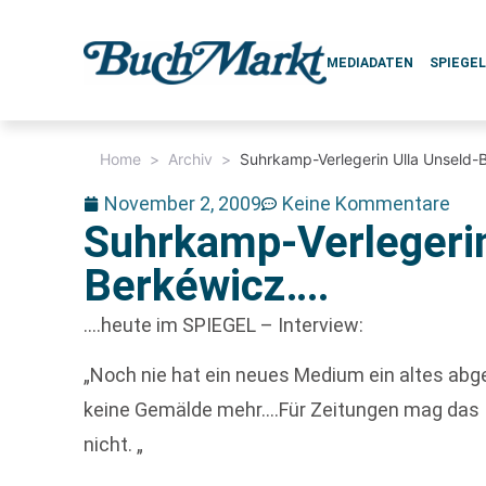
MEDIADATEN
SPIEGE
Home
>
Archiv
>
Suhrkamp-Verlegerin Ulla Unseld-
November 2, 2009
Keine Kommentare
Suhrkamp-Verlegerin
Berkéwicz….
….heute im SPIEGEL – Interview:
„Noch nie hat ein neues Medium ein altes abg
keine Gemälde mehr….Für Zeitungen mag das In
nicht. „