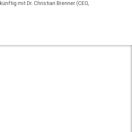
Romano
ünftig mit Dr. Christian Brenner (CEO,
Weit