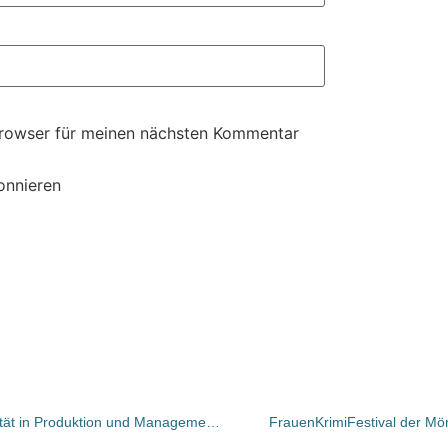
Browser für meinen nächsten Kommentar
onnieren
Gutenberg-Symposium 2009: „Qualität in Produktion und Management – Mit Druck aus der Krise“
FrauenKrimiFestival der Mö