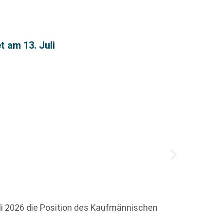
 am 13. Juli
Büche
Um die
Lyrike
li 2026 die Position des Kaufmännischen