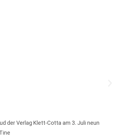
Berli
90 Ver
über 1
lud der Verlag Klett-Cotta am 3. Juli neun
Tine