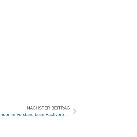
NÄCHSTER BEITRAG
Dr. Rudolf Thiemann weiter Vorsitzender im Vorstand beim Fachverband Konfessionelle Presse im VDZ / Drei neue Mitglieder im Vorstand