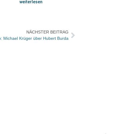
weiterlesen
NÄCHSTER BEITRAG
p: Michael Krüger über Hubert Burda
Die n