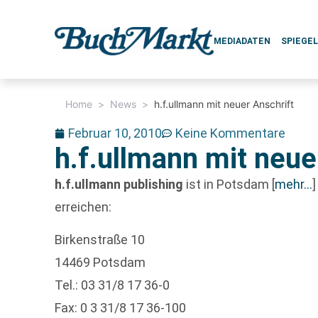
MEDIADATEN
SPIEGE
Home
>
News
>
h.f.ullmann mit neuer Anschrift
Februar 10, 2010
Keine Kommentare
h.f.ullmann mit neue
h.f.ullmann publishing
ist in Potsdam
[
mehr…
]
erreichen:
Birkenstraße 10
14469 Potsdam
Tel.: 03 31/8 17 36-0
Fax: 0 3 31/8 17 36-100