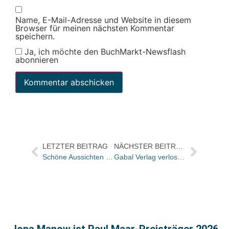
Name, E-Mail-Adresse und Website in diesem
Browser für meinen nächsten Kommentar
speichern.
Ja, ich möchte den BuchMarkt-Newsflash
abonnieren
LETZTER BEITRAG
NÄCHSTER BEITRAG
Schöne Aussichten – 6. Frankfurter Literaturgespräch
Gabal Verlag verlost zehn Eintrittskarten für Leipziger Buchmesse
Jona Manow ist Paul Maar-Preisträger 2026