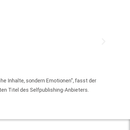
Alle z
che Inhalte, sondern Emotionen", fasst der
am 18.
en Titel des Selfpublishing-Anbieters.
Weit