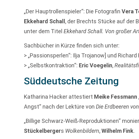
„Der Hauptrollenspieler“: Die Fotografin
Vera T
Ekkehard Schall
, der Brechts Stücke auf der 
unter dem Titel
Ekkehard Schall. Von großer Ar
Sachbücher in Kürze finden sich unter:
> „Passionsperlen“: Ilja Trojanow] und Richard 
> „Selbstkontraktion“:
Eric Voegelin
,
Realitätsf
Süddeutsche Zeitung
Katharina Hacker attestiert
Meike Fessmann
Angst“ nach der Lektüre von
Die Erdbeeren vo
„Billige Schwarz-Weiß-Reproduktionen“ monie
Stückelberger
s
Wolkenbilder
n,
Wilhelm Fink
.