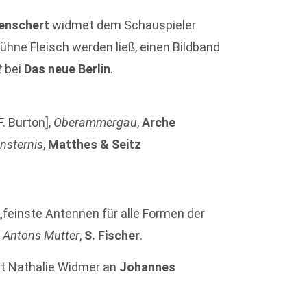
enschert
widmet dem Schauspieler
Bühne Fleisch werden ließ, einen Bildband
t
bei
Das neue Berlin
.
F. Burton],
Oberammergau
,
Arche
insternis
,
Matthes & Seitz
„feinste Antennen für alle Formen der
n Antons Mutter
,
S. Fischer
.
rt Nathalie Widmer an
Johannes