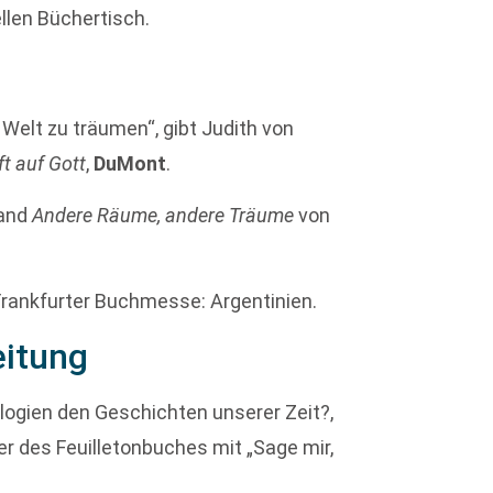
ellen Büchertisch.
 Welt zu träumen“, gibt Judith von
ft auf Gott
,
DuMont
.
band
Andere Räume, andere Träume
von
 Frankfurter Buchmesse: Argentinien.
eitung
ogien den Geschichten unserer Zeit?,
r des Feuilletonbuches mit „Sage mir,