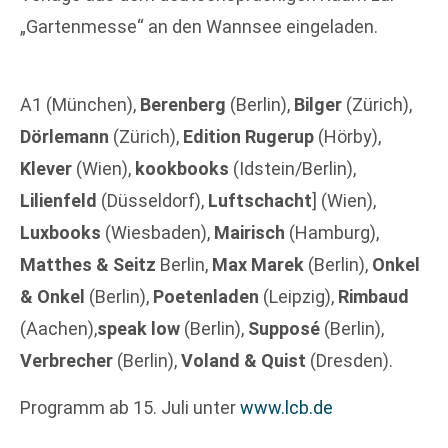
„Gartenmesse“ an den Wannsee eingeladen.
A1 (München),
Berenberg
(Berlin),
Bilger
(Zürich),
Dörlemann
(Zürich),
Edition Rugerup
(Hörby),
Klever
(Wien),
kookbooks
(Idstein/Berlin),
Lilienfeld
(Düsseldorf),
Luftschacht
] (Wien),
Luxbooks
(Wiesbaden),
Mairisch
(Hamburg),
Matthes & Seitz
Berlin,
Max Marek
(Berlin),
Onkel
& Onkel
(Berlin),
Poetenladen
(Leipzig),
Rimbaud
(Aachen),
speak low
(Berlin),
Supposé
(Berlin),
Verbrecher
(Berlin),
Voland & Quist
(Dresden).
Programm ab 15. Juli unter
www.lcb.de