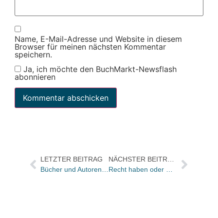
Name, E-Mail-Adresse und Website in diesem
Browser für meinen nächsten Kommentar
speichern.
Ja, ich möchte den BuchMarkt-Newsflash
abonnieren
LETZTER BEITRAG
NÄCHSTER BEITRAG
Bücher und Autoren heute in den Feuilletons – und gähnende Leere …
Recht haben oder Recht kriegen? Egal: Spaß haben mit Juristenprosa! Und vielleicht ein Buch gewinnen…