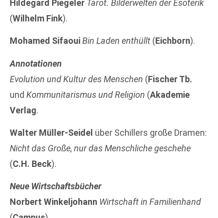
Hildegard Piegeler
Tarot. Bilderwelten der Esoterik
(
Wilhelm Fink
).
Mohamed Sifaoui
Bin Laden enthüllt
(
Eichborn
).
Annotationen
Evolution und Kultur des Menschen
(
Fischer Tb.
und
Kommunitarismus und Religion
(
Akademie
Verlag
.
Walter Müller-Seidel
über Schillers große Dramen:
Nicht das Große, nur das Menschliche geschehe
(
C.H. Beck
).
Neue Wirtschaftsbücher
Norbert Winkeljohann
Wirtschaft in Familienhand
(
Campus
).