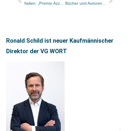
Italien: „Premio Azzercagarbugli“ für besten ausländischen Roman geht an Veit Heinichen
Bücher und Autoren heute in den Feuilletons – und: der Kommunismus ist zwar tot, eine neue Marx-Engels-Ausgabe gibt es trotzdem
Ronald Schild ist neuer Kaufmännischer
Direktor der VG WORT