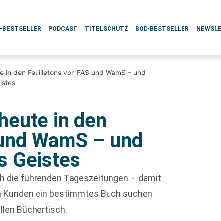
L-BESTSELLER
PODCAST
TITELSCHUTZ
BOD-BESTSELLER
NEWSL
e in den Feuilletons von FAS und WamS – und
istes
heute in den
 und WamS – und
s Geistes
rch die führenden Tageszeitungen – damit
enn Kunden ein bestimmtes Buch suchen
ellen Büchertisch.