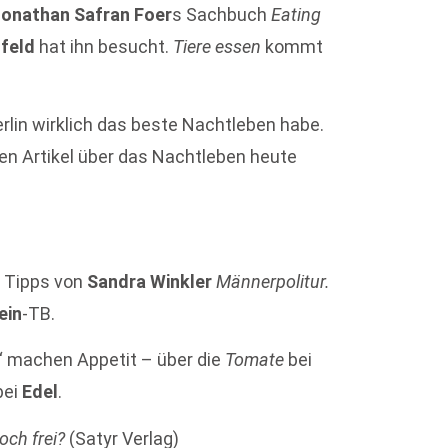
onathan Safran Foer
s Sachbuch
Eating
feld
hat ihn besucht.
Tiere essen
kommt
erlin wirklich das beste Nachtleben habe.
en Artikel über das Nachtleben heute
l Tipps von
Sandra Winkler
Männerpolitur.
ein
-TB.
“ machen Appetit – über die
Tomate
bei
ei
Edel
.
noch frei?
(Satyr Verlag)