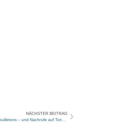
NÄCHSTER BEITRAG
Bücher und Autoren heute in den Feuilletons – und Nachrufe auf Tony Judt