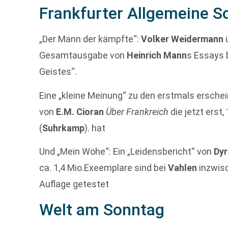
Frankfurter Allgemeine S
„Der Mann der kämpfte“:
Volker Weidermann
Gesamtausgabe von
Heinrich Mann
s Essays 
Geistes“.
Eine „kleine Meinung“ zu den erstmals ersch
von
E.M. Cioran
Über Frankreich
die jetzt erst
(
Suhrkamp
). hat
Und „Mein Wöhe“: Ein „Leidensbericht“ von
Dyr
ca. 1,4 Mio.Exeemplare sind bei
Vahlen
inzwisc
Auflage getestet
Welt am Sonntag