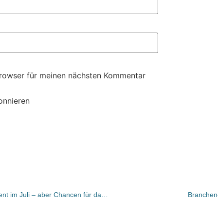
Browser für meinen nächsten Kommentar
onnieren
Langendorfs Dienst: Minus 0,3 Prozent im Juli – aber Chancen für das 2. Halbjahr
Branchen-