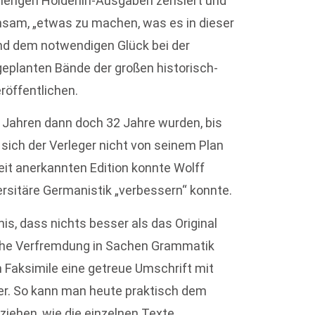
herigen Hölderlin-Ausgaben zensiert und
sam, „etwas zu machen, was es in dieser
 und dem notwendigen Glück bei der
geplanten Bände der großen historisch-
röffentlichen.
 Jahren dann doch 32 Jahre wurden, bis
 sich der Verleger nicht von seinem Plan
weit anerkannten Edition konnte Wolff
versitäre Germanistik „verbessern“ konnte.
is, dass nichts besser als das Original
ische Verfremdung in Sachen Grammatik
 Faksimile eine getreue Umschrift mit
er. So kann man heute praktisch dem
ziehen, wie die einzelnen Texte