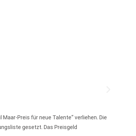
Der L
 Maar-Preis für neue Talente“ verliehen. Die
Der Li
ungsliste gesetzt. Das Preisgeld
92-jäh