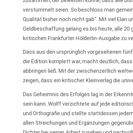
zusammen, der beweisen könne, dass alle bis
verstümmelt seien. So beschloss man gemein
Qualität bisher noch nicht gab“. Mit viel Elan
Geldbeschaffung gelang es bis heute, alle 20 
kritischen Frankfurter Hölderlin-Ausgabe zu ve
Dass aus den ursprünglich vorgesehenen fünf
die Edition komplett war, macht deutlich, dass
abbringen ließ. Mit der zwischenzeitlich welt
zeigen, dass ein kritischer Kleinverlag die uni
Das Geheimnis des Erfolges lag in der Erkenntn
sein kann. Wolff verzichtete auf jede editor
und Orthografie und stellte stattdessen jedem
allen Streichungen und Ergänzungen gegenüb
Dichter bei seiner Arbeit zusehen und nachvoll