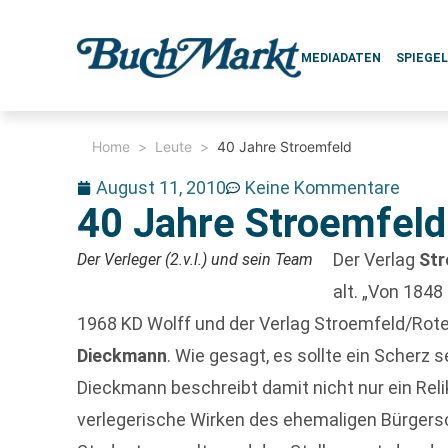
MEDIADATEN
SPIEGE
Home
>
Leute
>
40 Jahre Stroemfeld
August 11, 2010
Keine Kommentare
40 Jahre Stroemfeld
Der Verlag
St
Der Verleger (2.v.l.) und sein Team
alt. „Von 184
1968 KD Wolff und der Verlag Stroemfeld/Rote
Dieckmann
. Wie gesagt, es sollte ein Scherz 
Dieckmann beschreibt damit nicht nur ein Reli
verlegerische Wirken des ehemaligen Bürgers