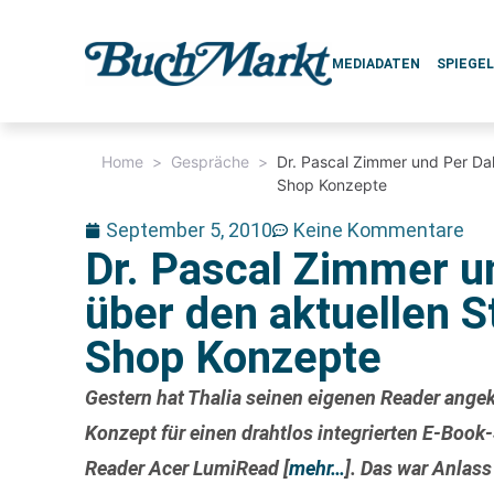
MEDIADATEN
SPIEGE
Home
>
Gespräche
>
Dr. Pascal Zimmer und Per Da
Shop Konzepte
September 5, 2010
Keine Kommentare
Dr. Pascal Zimmer u
über den aktuellen S
Shop Konzepte
Gestern hat Thalia seinen eigenen Reader ange
Konzept für einen drahtlos integrierten E-Boo
Reader Acer LumiRead
[
mehr…
]
. Das war Anlass