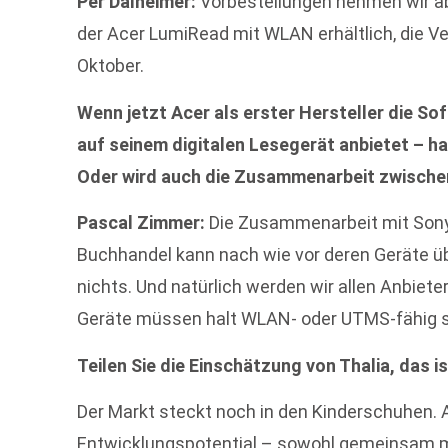
Per Dalheimer:
Vorbestellungen nehmen wir ab
der Acer LumiRead mit WLAN erhältlich, die Ve
Oktober.
Wenn jetzt Acer als erster Hersteller die So
auf seinem digitalen Lesegerät anbietet – h
Oder wird auch die Zusammenarbeit zwischen
Pascal Zimmer:
Die Zusammenarbeit mit Sony 
Buchhandel kann nach wie vor deren Geräte übe
nichts. Und natürlich werden wir allen Anbiet
Geräte müssen halt WLAN- oder UTMS-fähig s
Teilen Sie die Einschätzung von Thalia, das i
Der Markt steckt noch in den Kinderschuhen. A
Entwicklungspotential – sowohl gemeinsam m