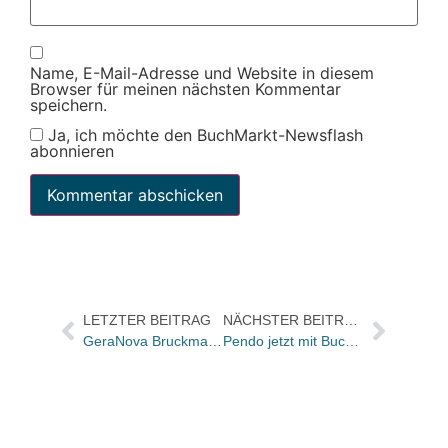
Name, E-Mail-Adresse und Website in diesem
Browser für meinen nächsten Kommentar
speichern.
Ja, ich möchte den BuchMarkt-Newsflash
abonnieren
LETZTER BEITRAG
NÄCHSTER BEITRAG
GeraNova Bruckmann übergibt Presse- und Öffentlichkeitsarbeit an Medienbüro Gina Ahrend.
Pendo jetzt mit Buchtrailer zu Ina Knoblochs „Der Duftmacher“ in unserem Online-Special