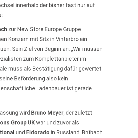
hsel innerhalb der bisher fast nur auf
a:
ach
zur New Store Europe Gruppe
 Konzern mit Sitz in Vinterbro ein
n. Sein Ziel von Beginn an: „Wir müssen
ialisten zum Komplettanbieter im
rale muss als Bestätigung dafür gewertet
seine Beförderung also kein
denschaftliche Ladenbauer ist gerade
lassung wird
Bruno Meyer
, der zuletzt
xons Group UK
war und zuvor als
tional
und
Eldorado
in Russland. Brübach